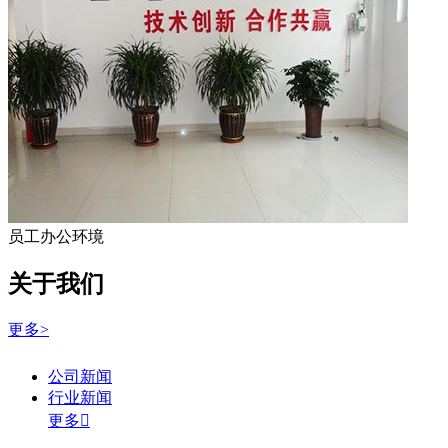
员工办公环境
关于我们
更多>
公司新闻
行业新闻
更多
