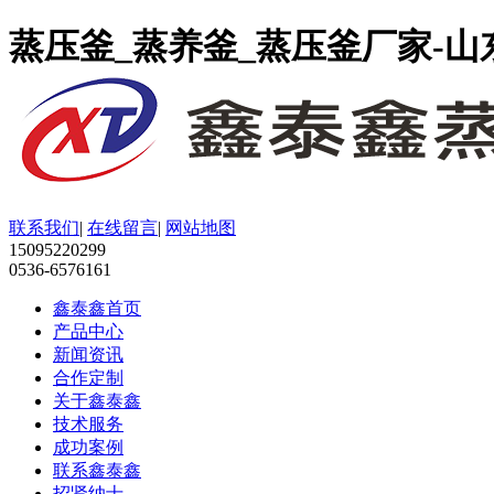
蒸压釜_蒸养釜_蒸压釜厂家-
联系我们
|
在线留言
|
网站地图
15095220299
0536-6576161
鑫泰鑫首页
产品中心
新闻资讯
合作定制
关于鑫泰鑫
技术服务
成功案例
联系鑫泰鑫
招贤纳士