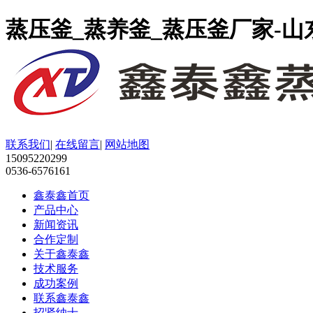
蒸压釜_蒸养釜_蒸压釜厂家-
联系我们
|
在线留言
|
网站地图
15095220299
0536-6576161
鑫泰鑫首页
产品中心
新闻资讯
合作定制
关于鑫泰鑫
技术服务
成功案例
联系鑫泰鑫
招贤纳士