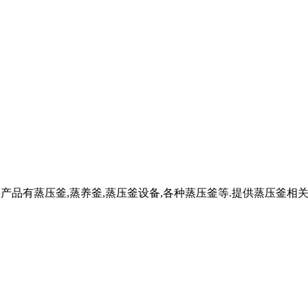
产品有蒸压釜,蒸养釜,蒸压釜设备,各种蒸压釜等.提供蒸压釜相关